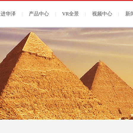
走进华泽
产品中心
VR全景
视频中心
新