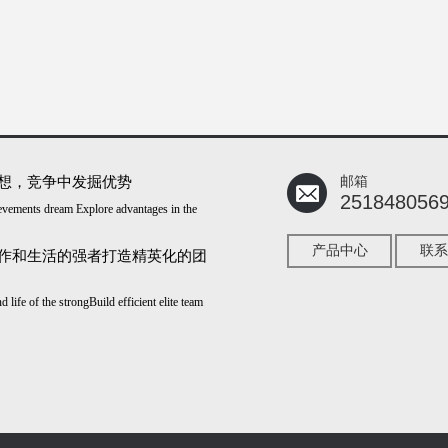
想，竞争中发掘优势
邮箱
251848056
ievements dream Explore advantages in the
产品中心
联系
作和生活的强者打造精英化的团
 life of the strongBuild efficient elite team