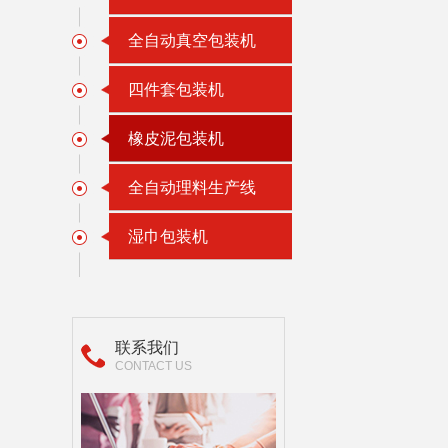
全自动真空包装机
四件套包装机
橡皮泥包装机
全自动理料生产线
湿巾包装机
联系我们
CONTACT US